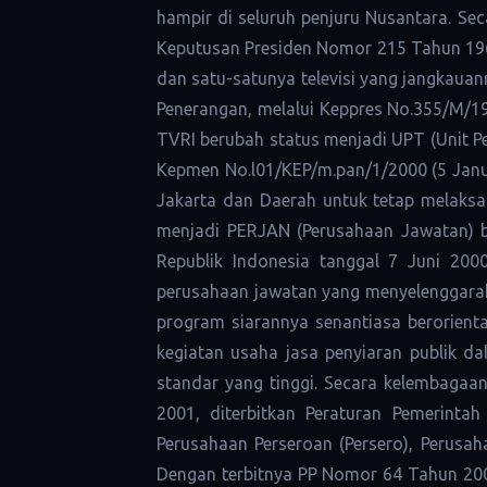
hampir di seluruh penjuru Nusantara. Se
Keputusan Presiden Nomor 215 Tahun 1963 
dan satu-satunya televisi yang jangkaua
Penerangan, melalui Keppres No.355/M/
TVRI berubah status menjadi UPT (Unit 
Kepmen No.l01/KEP/m.pan/1/2000 (5 Januar
Jakarta dan Daerah untuk tetap melaksa
menjadi PERJAN (Perusahaan Jawatan) b
Republik Indonesia tanggal 7 Juni 2000
perusahaan jawatan yang menyelenggarakan 
program siarannya senantiasa berorient
kegiatan usaha jasa penyiaran publik da
standar yang tinggi. Secara kelembaga
2001, diterbitkan Peraturan Pemerint
Perusahaan Perseroan (Persero), Perusa
Dengan terbitnya PP Nomor 64 Tahun 200