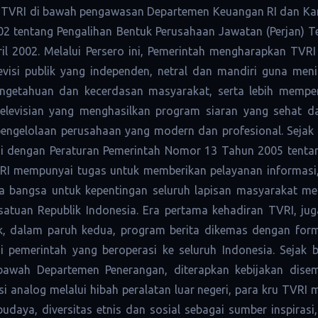
) TVRI di bawah pengawasan Departemen Keuangan RI dan Kan
 tentang Pengalihan Bentuk Perusahaan Jawatan (Perjan) Te
ril 2002. Melalui Persero ini, Pemerintah mengharapkan TVR
 televisi publik yang independen, netral dan mandiri guna 
engetahuan dan kecerdasan masyarakat, serta lebih memp
elevisian yang menghasilkan program siaran yang sehat d
pengelolaan perusahaan yang modern dan profesional. Sejak
ai dengan Peraturan Pemerintah Nomor 13 Tahun 2005 tentang
 TVRI mempunyai tugas untuk memberikan pelayanan informasi,
ya bangsa untuk kepentingan seluruh lapisan masyarakat mel
atuan Republik Indonesia. Era pertama kehadiran TVRI, ju
k, dalam paruh kedua, program berita dikemas dengan form
si pemerintah yang beroperasi ke seluruh Indonesia. Sejak 
i bawah Departemen Penerangan, diterapkan kebijakan dis
si analog melalui hibah peralatan luar negeri, para kru TV
udaya, diversitas etnis dan sosial sebagai sumber inspirasi