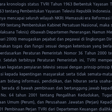
cara kronologis status TVRI Tahun 1963 Berbentuk Yayasan Te
tentang Pembentukan Yayasan Televisi Republik Indonesia. Me
nnya mencapai seluruh wilayah NKRI. Memasuki era Reformas
1999 tentang Pembentukan Kabinet Persatuan Nasional, mak
Pelaksana Teknis) dibawah Departemen Penerangan. Namun Me
i 2000) menugaskan pejabat dan pegawai di lingkungan Direkt
nakan tugas dan fungsi sesuai dengan ketentuan yang berla
erdasarkan Peraturan Pemerintah Nomor 36 Tahun 2000 ten
. Setelah terbitnya Peraturan Pemerintah ini, TVRI mempe
kegiatan penyiaran televisi sesuai dengan prinsip-prinsip te
asi kepada kepentingan masyarakat serta tidak semata-mat
lam bidang informasi, pendidikan, dan hiburan serta usaha
an berada di bawah pembinaan dan bertanggung jawab kepa
ah No. 64 tahun 2001 tentang Pengalihan Kedudukan, Tu
haan Umum (Perum), dan Perusahaan Jawatan (Perjan) Kepad
1 Pembinaan Perjan TVRI dari Departemen Keuangan dialihk